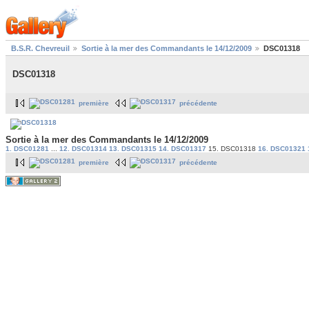
B.S.R. Chevreuil
Sortie à la mer des Commandants le 14/12/2009
DSC01318
DSC01318
première
précédente
Sortie à la mer des Commandants le 14/12/2009
1. DSC01281
...
12. DSC01314
13. DSC01315
14. DSC01317
15. DSC01318
16. DSC01321
première
précédente