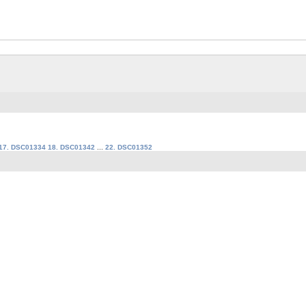
17. DSC01334
18. DSC01342
...
22. DSC01352