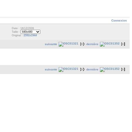
Connexion
Date : 18/12/2009
Taille :
Original :
2592x1944
suivante
dernière
suivante
dernière