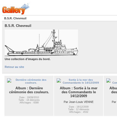
B.S.R. Chevreuil
B.S.R. Chevreuil
Une collection d'images du bord.
Retour au site
Album : Dernière
Album : Sortie à la mer
Albu
cérémonie des couleurs.
des Commandants le
des
14/12/2009
Date : 19/09/2010
Taille : 18 éléments
Par Jean-Louis VENNE
Par
Affichages : 6588
Date : 18/12/2009
Taille : 12 éléments
Affichages : 4532