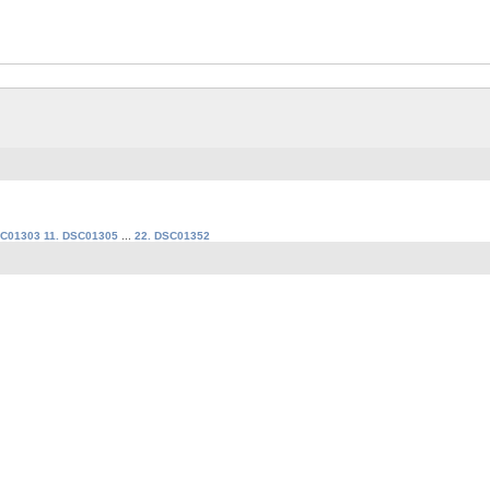
SC01303
11. DSC01305
...
22. DSC01352