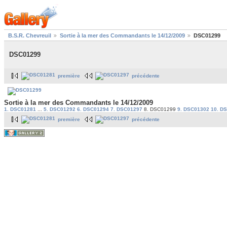
B.S.R. Chevreuil
Sortie à la mer des Commandants le 14/12/2009
DSC01299
DSC01299
première
précédente
Sortie à la mer des Commandants le 14/12/2009
1. DSC01281
...
5. DSC01292
6. DSC01294
7. DSC01297
8. DSC01299
9. DSC01302
10. D
première
précédente